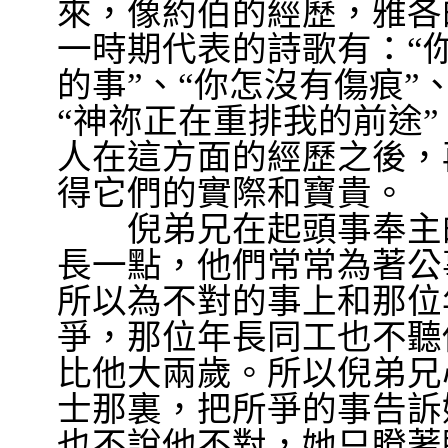
來，像約伯的經歷，雅各
一時期代表的詩歌有：
“
的事
”
、
“
你怎沒有傷痕
”
“
神祢正在重排我的前途
”
人在這方面的經歷之後，
得它們的實際和寶貴。
倪弟兄在起頭事奉主的
長一點，他們常常為著公
所以為不對的事上和那位
爭，那位年長同工也不聽
比他大兩歲。所以倪弟兄
士那裏，把所爭的事告訴
也不說他不對，她只瞪著