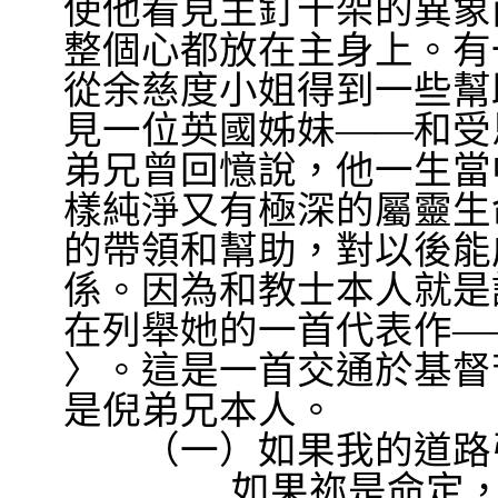
使他看見主釘十架的異象
整個心都放在主身上。有
從余慈度小姐得到一些幫
見一位英國姊妹
——
和受
弟兄曾回憶說，他一生當
樣純淨又有極深的屬靈生
的帶領和幫助，對以後能
係。因為和教士本人就是
在列舉她的一首代表作
—
〉。這是一首交通於基督
是倪弟兄本人。
（一）如果我的道路
如果祢是命定