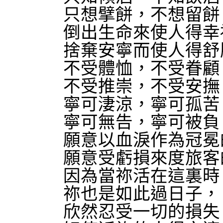
只想擘餅，不想留餅
倒出生命來使人得幸
捨棄安寧而使人得舒
不受體恤，不受眷顧
不受推崇，不受安撫
寧可淒涼，寧可孤苦
寧可無告，寧可被負
願意以血淚作為冠冕
願意受虧損來度旅客
因為當祢活在這裏時
祢也是如此過日子，
欣然忍受一切的損失