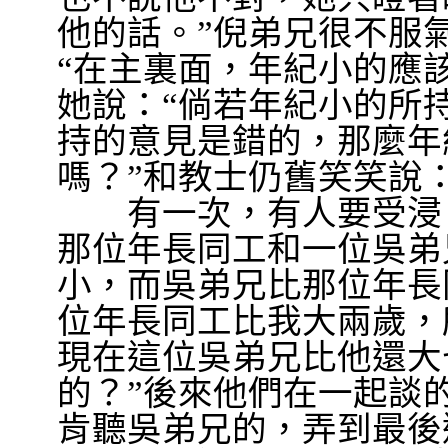
他的話。
”
倪弟兄很不服
“
在主裏面，年紀小的應
她說：
“
倘若年紀小的所
持的意見是錯的，那麼年
嗎？
”
和教士仍舊笑笑說
有一次，有人要受浸。
那位年長同工和一位吳弟
小，而吳弟兄比那位年長
位年長同工比我大兩歲，
現在這位吳弟兄比他還大
的？
”
後來他們在一起談
肯聽吳弟兄的，弄到最後