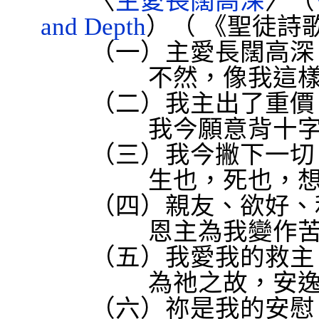
〈
主愛長闊高深
〉（
and Depth
）（
《聖徒詩
（一）主愛長闊高深，
不然，像我這
（二）我主出了重價，
我今願意背十
（三）我今撇下一切，
生也，死也，
（四）親友、欲好、利
恩主為我變作
（五）我愛我的救主，
為祂之故，安
（六）祢是我的安慰，