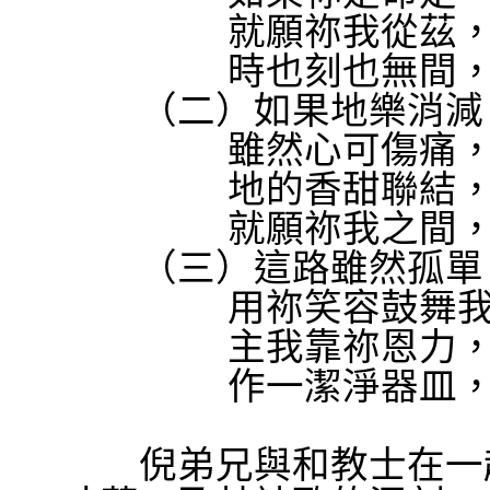
就願祢我從茲
時也刻也無間
（二）如果地樂消減
雖然心可傷痛
地的香甜聯結
就願祢我之間
（三）這路雖然孤單
用祢笑容鼓舞
主我靠祢恩力
作一潔淨器皿
倪弟兄與和教士在一起