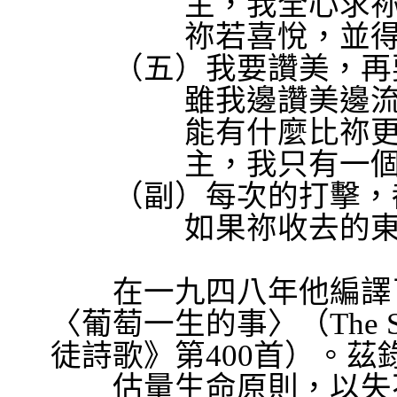
主，我全心求
祢若喜悅，並
（五）我要讚美，再要
雖我邊讚美邊
能有什麼比祢
主，我只有一
（副）每次的打擊，
如果祢收去的
在一九四八年他編譯
〈葡萄一生的事〉（
The 
徒詩歌》第
400
首）。茲
估量生命原則，以失