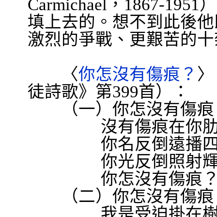
Carmichael
，
1867-1951
）
填上去的。想不到此後他
激烈的爭戰、更艱苦的十
〈
你怎沒有傷痕？
〉
徒詩歌》第
399
首）：
（一）你怎沒有傷痕
沒有傷痕在你
你名反倒遠播
你光反倒照射
你怎沒有傷痕
（二）你怎沒有傷痕
我是受迫掛在