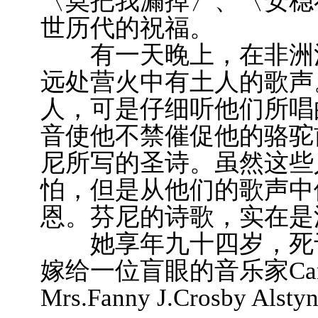
〈莫把我漏掉〉、〈安稳
世历代的祝福。
有一天晚上，在非洲沙
远处营火中有土人的歌声
人，可是仔细听他们所唱
音使他不禁催促他的骆驼
尼所写的圣诗。虽然这些
怕，但是从他们的歌声中
恩。芬尼的诗歌，实在是
她享年九十四岁，死于
嫁给一位盲眼的音乐家Cana
Mrs.Fanny J.Crosby Alst