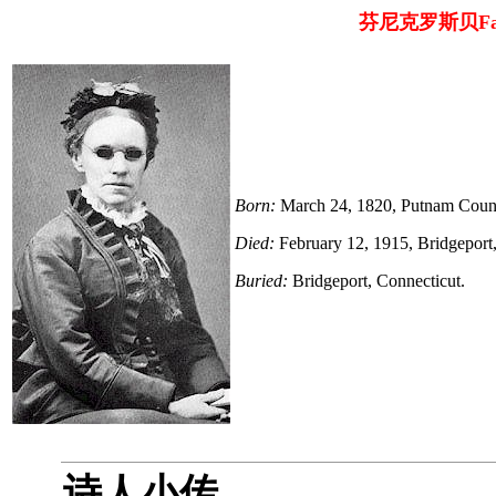
芬尼克罗斯贝Fann
Born:
March 24, 1820, Putnam Coun
Died:
February 12, 1915, Bridgeport,
Buried:
Bridgeport, Connecticut.
诗人小传