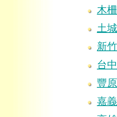
木
土
新
台
豐
嘉